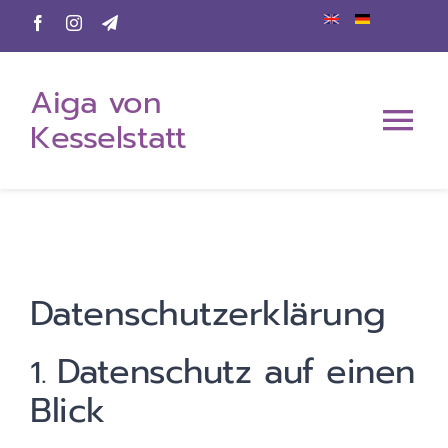
Zum
Inhalt
Aiga von
springen
Kesselstatt
Tog
Nav
Home
Über mich
Datenschutz­erklärung
Mein Angebot
Datenschutz auf einen
1.
Blick
Events